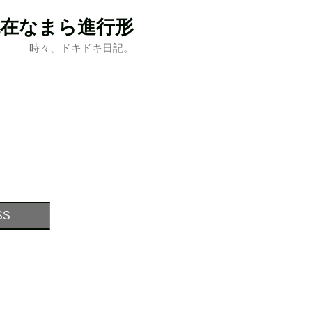
現在なまら進行形
時々、ドキドキ日記。
SS