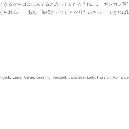
きるからココに来てると思ってんだろうね...... ガンガン
くられる。 ああ、俺様だってしゃべりたいさっ!! できればL
nglish
,
Enjoy
,
Game
,
Greeting
,
Inexpert
,
Japanese
,
Lady
,
Passion
,
Romance