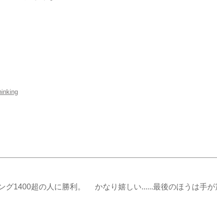
inking
400超の人に勝利。 かなり嬉しい......最後のほうは手が震