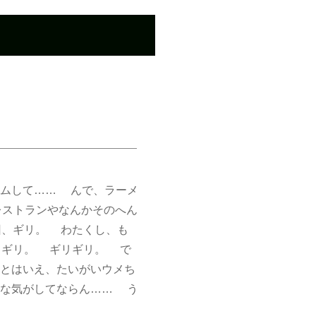
ムして…… んで、ラーメ
レストランやなんかそのへん
回、ギリ。 わたくし、も
。ギリ。 ギリギリ。 で
とはいえ、たいがいウメち
うな気がしてならん…… う