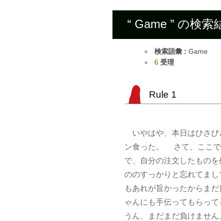
“ Game ” の検
検索語彙 :
Game
6
受理
Rule 1
いやはや、本日はひさび
ン食った。 さて、ここで
で、自分の注文したものを
ののすっかりと忘れてまし
もあれが旨かったからまだ
ゃんにも手伝ってもらって
うん、まだまだ負けません。