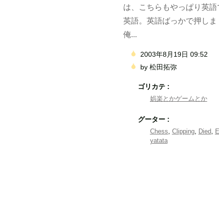
は、こちらもやっぱり英語で
英語。英語ばっかで押しま
俺...
2003年8月19日 09:52
by
松田拓弥
ゴリカテ :
娯楽とかゲームとか
グーター :
Chess
,
Clipping
,
Died
,
E
yatata