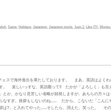
lish
,
Game
,
Holidaze
,
Japanese
,
Japanese movie
,
Juon 2
,
Like IT!!
,
Movies
のチェスで海外進出を果たしております。 まあ、英語はよくわ
す。 楽しいっすな、英語圏って!! たかが「よろしく」も言え
」とか、かなり見苦しい省略が頻発しますが、あちらの方々は
すぎ。挨拶もしないのね...... だから、こないだ「こん
は?」と入れてやった......そしたら、消えた。笑った。 