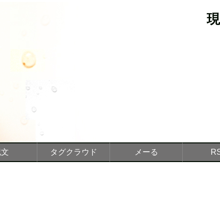
記文
タグクラウド
メーる
R