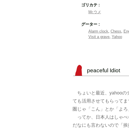
ゴリカテ :
Mr.ウメ
グーター :
Alarm clock
,
Chess
,
Eng
Visit a grave
,
Yahoo
peaceful Idiot
ちょいと最近、yahoo
ても活用させてもらってま
圏じゃ「こん」とか「よろ
ってか、日本人はしゃべらな
だなにも言わないので「挨拶