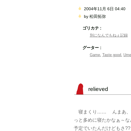
2004年11月 6日 04:40
by
松田拓弥
ゴリカテ :
別になんでもねぇ記録
グーター :
Game
,
Taste good
,
Um
relieved
寝まくり…… んまあ、
っと多めに寝たかなぁ～な
予定でいたんだけどもさ?