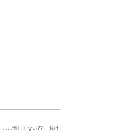
……悔しくない?? 負け