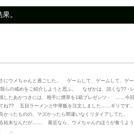
索結果。
さにウメちゃんと過ごした。 ゲームして、ゲームして、ゲー
我らの戒めをご紹介しようと思ふ。 なぜかは、訊くな?? - 
残したあかつきには、相手に煙草を1箱プレゼンツ - ……今
てね?? 五目ラーメンと中華飯を注文しました……ギリです
良かったものの、マズかったら間違いなくリタイアしてた。 
る始末なんだが…… 最近なら、ウメちゃんのほうが食うよ
 ...