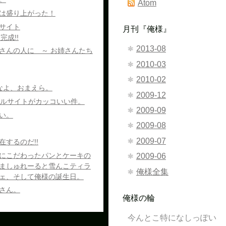
Atom
は盛り上がった！
サイト
月刊『俺様』
』完成!!
2013-08
さんの人に ～ お姉さんたち
2010-03
2010-02
うなよ、おまえら。
2009-12
ィシャルサイトがカッコいい件。
2009-09
い。
2009-08
2009-07
するのだ!!
にこだわったパンとケーキの
2009-06
ましゅれーると雪んこティラ
俺様全集
ェ、そして俺様の誕生日。
さん。
俺様の輪
今んとこ特になしっぽい