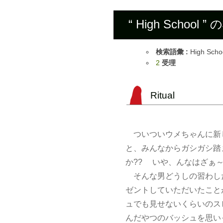
“ High School
検索語彙 :
High Scho
2
受理
Ritual
ついついウメちゃんに新
と、みんなからガシガシ踏
か?? いや、んなはざぁ
そんな男どうしの習わし
ゼントしていただいたこと
ュでも見せないくらいのス
んだやつのバッシュを思い