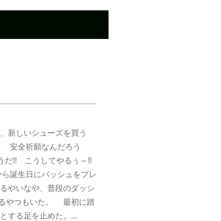
、新しいシューズを買う
。 安全祈願なんだろう
!! こうしてやるぅ～!!
ら誕生日にバッシュをプレ
るやいなや、普段のダッシ
るやつもいた。 最初に踏
する足を止めた。...