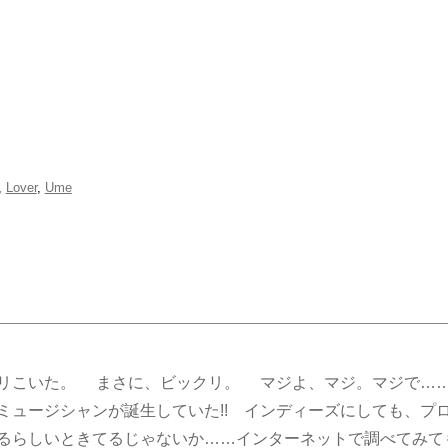
,
Lover
,
Ume
リこいた。 まさに、ビックリ。 マジよ、マジ。マジで…
ミュージシャンが誕生していた!! インディーズにしても、プ
るらしいときてるじゃないか……インターネットで調べてみて