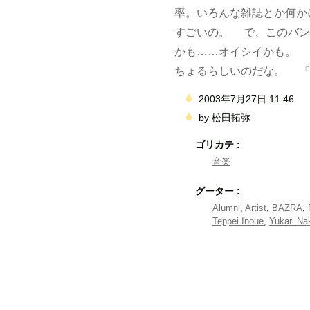
率。いろんな雑誌とか何か
すごいの。 で、このバン
かも……オイシイかも。 
ちょるらしいのだな。 『113
2003年7月27日 11:46
by
松田拓弥
ゴリカテ :
音楽
グーター :
Alumni
,
Artist
,
BAZRA
,
Teppei Inoue
,
Yukari Na