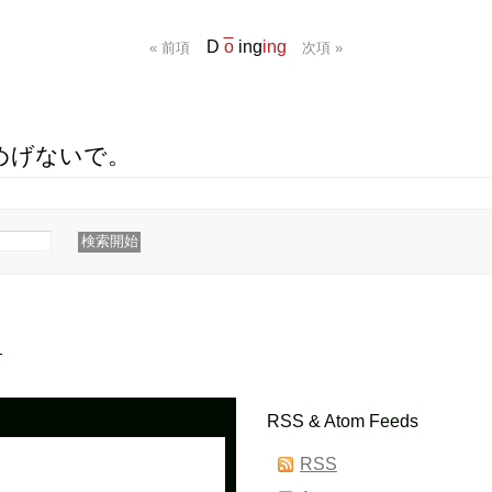
D
o
ing
ing
« 前項
次項 »
めげないで。
。
RSS & Atom Feeds
RSS
。