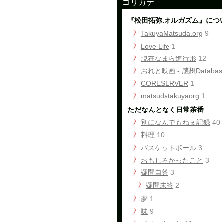
ゴリカテ
『松田拓弥.オルガズム』につ
TakuyaMatsuda.org
9
Love Life
1
現在なまら進行形
12
おれと映画 - 感想Databas
CORESERVER
1
matsudatakuyaorg
1
ただなんとなく日常茶番
別になんでもねぇ記録
40
料理
10
バスケットボール
3
おもしろかったこと
3
疑問自答
3
疑問未答
2
夢
1
味
9