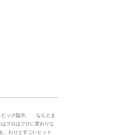
…ビック臨月。 なんとま
ロはプロはプロに変わりな
も、わりとすごいヒット