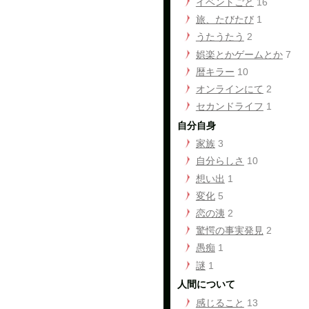
イベントごと
16
旅、たびたび
1
うたうたう
2
娯楽とかゲームとか
7
暦キラー
10
オンラインにて
2
セカンドライフ
1
自分自身
家族
3
自分らしさ
10
想い出
1
変化
5
恋の洟
2
驚愕の事実発見
2
愚痴
1
謎
1
人間について
感じること
13