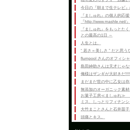
今日の『朝まで生テレビ』
『ましゅれ』の個人的応援
『http://www.mashle.net/
『ましゅれ』をもっとたく
との最高の1日 ～
人生とは。
“ 若さ＝美しさ ” だと思
flumpool さんのオフ
島田紳助さんは天才じゃな
俺様はザンギが大好きだ!!!!
まだまだ世の中に乙女は存在
無添加のオーガニック素材
お菓子工房≪ましゅれ≫ 
ミス、しっとりフィナンシ
大竹まことさんと石井苗子
頭痛とキス。