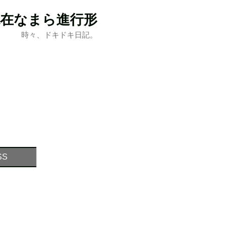
現在なまら進行形
時々、ドキドキ日記。
SS