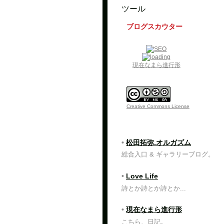
ツール
ブログスカウター
現在なまら進行形
Creative Commons License
•
松田拓弥.オルガズム
総合入口 & ギャラリーブログ。
•
Love Life
詩とか詩とか詩とか...
•
現在なまら進行形
こちら、日記。