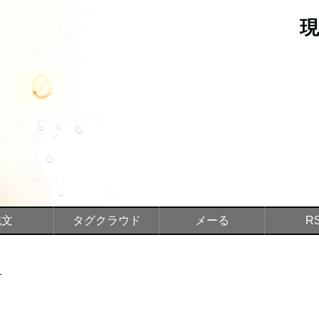
記文
タグクラウド
メーる
R
。