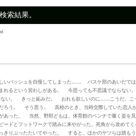
 ” の検索結果。
ol
しいバッシュを自慢してしまった…… バスケ部のあいだでは
まれるという習わしがある。 今思っても不思議でならない
～ない。 きっと妬みだ。 おれも欲しいのに……こうだ、こうだ
だろう。 そう思う。 高校のとき、当時交際していた恋人か
があった。 当然、野郎どもは、体育館のベンチで履く姿を見
ピードとフットワークで踏みに来やがった。死角から攻めてく
っきりぶったたいてやった。 すると、ほかのヤツらは踏もうと