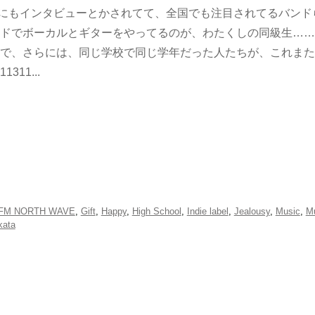
にもインタビューとかされてて、全国でも注目されてるバンド
ドでボーカルとギターをやってるのが、わたくしの同級生……
で、さらには、同じ学校で同じ学年だった人たちが、これまた
11...
FM NORTH WAVE
,
Gift
,
Happy
,
High School
,
Indie label
,
Jealousy
,
Music
,
Mu
kata