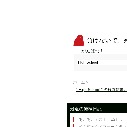
負けないで、
がんばれ！
ホーム
>
“ High School ” の検索結果
最近の俺様日記
あ、あ、テスト TEST....
相も変わらずフォーム嫌い