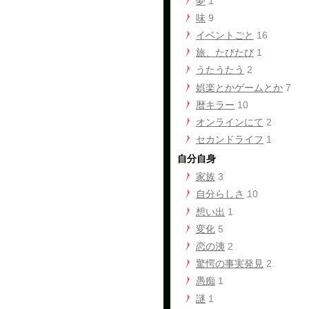
夢
1
味
9
イベントごと
16
旅、たびたび
1
うたうたう
2
娯楽とかゲームとか
7
暦キラー
10
オンラインにて
2
セカンドライフ
1
自分自身
家族
3
自分らしさ
10
想い出
1
変化
5
恋の洟
2
驚愕の事実発見
2
愚痴
1
謎
1