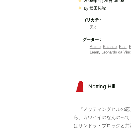
2008年2月29日 09:08
by
松田拓弥
ゴリカテ :
天才
グーター :
Anime
,
Balance
,
Bias
,
B
Learn
,
Leonardo da Vinc
Notting Hill
『ノッティングヒルの恋
ら、カワイイのなんのって
はサンドラ・ブロックと共