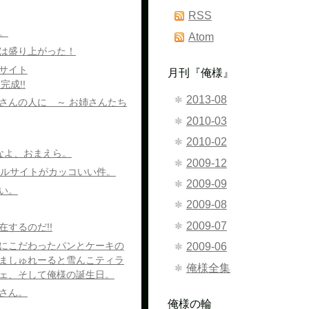
RSS
。
Atom
は盛り上がった！
サイト
月刊『俺様』
』完成!!
2013-08
さんの人に ～ お姉さんたち
2010-03
2010-02
うなよ、おまえら。
2009-12
ィシャルサイトがカッコいい件。
2009-09
い。
2009-08
2009-07
するのだ!!
にこだわったパンとケーキの
2009-06
ましゅれーると雪んこティラ
俺様全集
ェ、そして俺様の誕生日。
さん。
俺様の輪