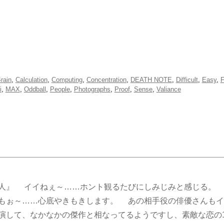
rain
,
Calculation
,
Computing
,
Concentration
,
DEATH NOTE
,
Difficult
,
Easy
,
F
i
,
MAX
,
Oddball
,
People
,
Photographs
,
Proof
,
Sense
,
Valiance
人』 イイねぇ～……ホント観るたびにしみじみと感じる。 
もぉ～……心底やきもきします。 あの相手役の俳優さんもイ
演して、なかなかの傑作と相なってるようですし、素敵な恋の1