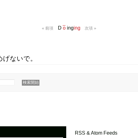
D
o
ing
ing
« 前項
次項 »
めげないで。
RSS & Atom Feeds