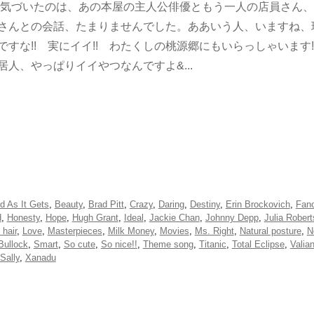
気づいたのは、あの本屋の主人公俳優ともう一人の店員さん、
さんとの会話、たまりませんでした。ああいう人、いますね、
な!! 実にイイ!! わたくしの桃源郷にもいらっしゃいます
人、やっぱりイイやつなんですよ&...
d As It Gets
,
Beauty
,
Brad Pitt
,
Crazy
,
Daring
,
Destiny
,
Erin Brockovich
,
Fan
d
,
Honesty
,
Hope
,
Hugh Grant
,
Ideal
,
Jackie Chan
,
Johnny Depp
,
Julia Robert
 hair
,
Love
,
Masterpieces
,
Milk Money
,
Movies
,
Ms. Right
,
Natural posture
,
N
Bullock
,
Smart
,
So cute
,
So nice!!
,
Theme song
,
Titanic
,
Total Eclipse
,
Valia
Sally
,
Xanadu