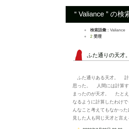
“ Valiance ” 
検索語彙 :
Valiance
2
受理
ふた通りの天才
ふた通りある天才。 計
思った。 人間には計算す
まったのが天才。 たとえ
なるように計算したわけでも
んなこと考えてもなかった
見した人も同じ天才と言えると