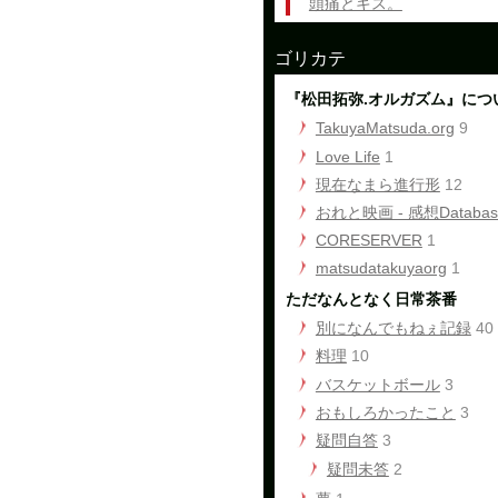
頭痛とキス。
ゴリカテ
『松田拓弥.オルガズム』につ
TakuyaMatsuda.org
9
Love Life
1
現在なまら進行形
12
おれと映画 - 感想Databas
CORESERVER
1
matsudatakuyaorg
1
ただなんとなく日常茶番
別になんでもねぇ記録
40
料理
10
バスケットボール
3
おもしろかったこと
3
疑問自答
3
疑問未答
2