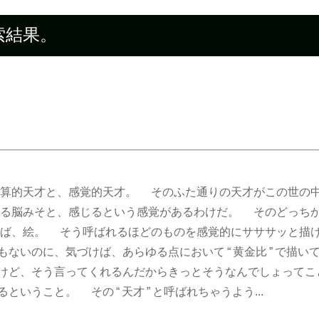
の検索結果。
。
算的天才と、感覚的天才。 そのふた通りの天才がこの世の中
る脳みそと、感じるという感覚があるわけだ。 そのどっち
ば、絵。 そう呼ばれるほどのものを感覚的にサササッと描
ないのに、気づけば、あらゆる点において “ 黄金比 ” で描
けど、そう言ってくれるんだからきっとそうなんでしょってこ
いうこと。 その “ 天才 ” と呼ばれちゃうよう...