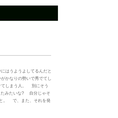
にはうようよしてるんだと
かがかなりの勢いで秀でてし
けてしまう人。 別にそう
いてたみたいな? 自分じゃそ
と。 で、また、それを発