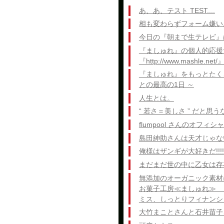
あ、あ、テスト TEST....
相も変わらずフォーム嫌い
今日の『朝まで生テレビ』
『ましゅれ』の個人的応援
『http://www.mashle.net/
『ましゅれ』をもっとたく
との最高の1日 ～
人生とは。
“ 若さ＝美しさ ” だと思
flumpool さんのオフ
島田紳助さんは天才じゃな
俺様はザンギが大好きだ!!!!
まだまだ世の中に乙女は存在
無添加のオーガニック素材
お菓子工房≪ましゅれ≫ 
ミス、しっとりフィナンシ
大竹まことさんと石井苗子