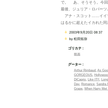
で。 あ、そうそう。今回
最後、ジュリア・ロバーツ
アナ・スコット……イイです
はるかに超えたイカれた同居
2003年9月20日 08:37
by
松田拓弥
ゴリカテ :
映画
グーター :
Arthur Rimbaud
,
As Goo
GORGEOUS
,
Hollywoo
DiCaprio
,
Like IT!!
,
Long
Day
,
Romance
,
Sandra 
Grape
,
When Harry Met 