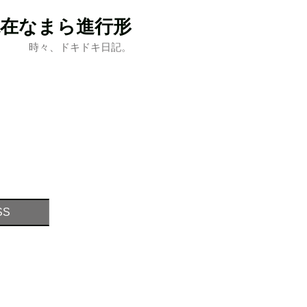
現在なまら進行形
時々、ドキドキ日記。
SS