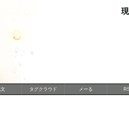
記文
タグクラウド
メーる
R