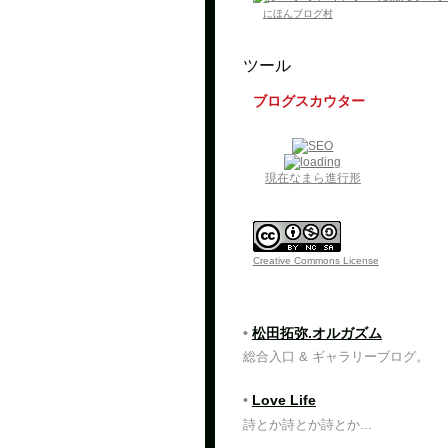
にほんブログ村
ツール
ブログスカウター
現在なまら進行形
Creative Commons License
•
松田拓弥.オルガズム
総合入口 & ギャラリーブログ。
•
Love Life
詩とか詩とか詩とか...