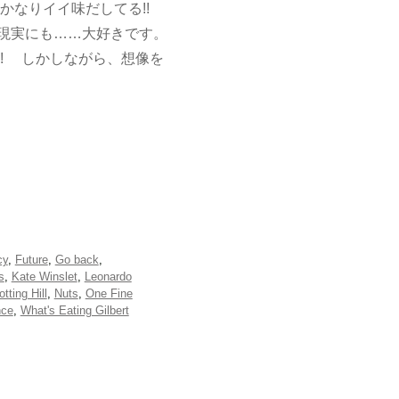
かなりイイ味だしてる!!
現実にも……大好きです。
!! しかしながら、想像を
cy
,
Future
,
Go back
,
s
,
Kate Winslet
,
Leonardo
otting Hill
,
Nuts
,
One Fine
nce
,
What's Eating Gilbert