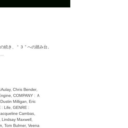
続き、 “ ３ ” への踏み台。
..
cAulay
,
Chris Bender
,
Engine
,
COMPANY : Ａ
,
Dustin Milligan
,
Eric
: Life
,
GENRE :
Jacqueline Cambas
,
,
Lindsay Maxwell
,
n
,
Tom Bulmer
,
Veena