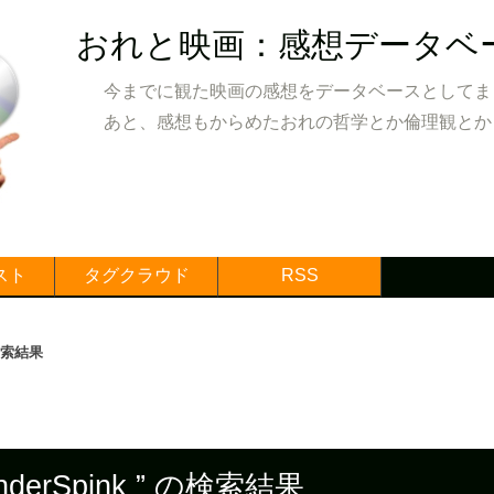
おれと映画：感想データベ
今までに観た映画の感想をデータベースとしてま
あと、感想もからめたおれの哲学とか倫理観とか
スト
タグクラウド
RSS
の検索結果
enderSpink ” の検索結果