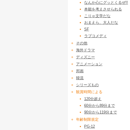
なんか心にグッとくるぜ!!
本能を考えさせられる
こりゃ文学だな
おまえら、大人だな
SF
ラブコメディ
その他
海外ドラマ
ディズニー
アニメーション
邦画
韓流
シリーズもの
観賞時間による
120分超え
60分から89分まで
90分から119分まで
年齢制限規定
PG-12