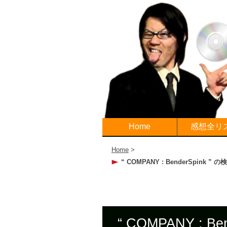
Home
感想全リ
Home
>
“ COMPANY : BenderSpink ” 
“ COMPANY : B