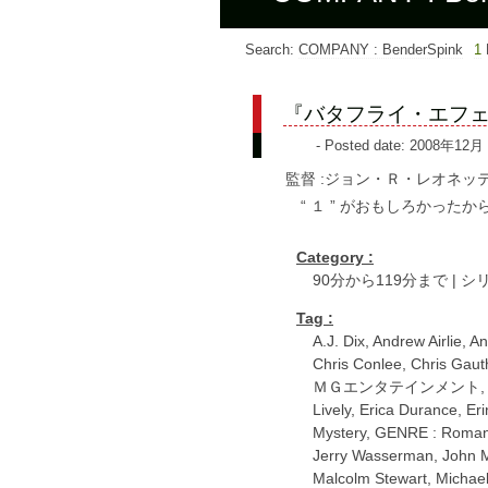
Search:
COMPANY : BenderSpink
1
『バタフライ・エフ
- Posted date: 2008年12月
監督 :ジョン・Ｒ・レオネッテ
“ １ ” がおもしろかったか
Category :
90分から119分まで
|
シ
Tag :
A.J. Dix
,
Andrew Airlie
,
An
Chris Conlee
,
Chris Gaut
ＭＧエンタテインメント
Lively
,
Erica Durance
,
Eri
Mystery
,
GENRE : Roma
Jerry Wasserman
,
John 
Malcolm Stewart
,
Michae