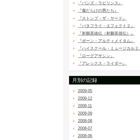
『パンズ・ラビリンス』
『傷だらけの男たち』
『ストンプ・ザ・ヤード』
『バタフライ・エフェクト２』
『射鵰英雄伝（射鵬英雄伝）』
『ボーン・アルティメイタム』
『ハイスクール・ミュージカル２
『ローグアサシン』
『アレックス・ライダー』
月別の記録
2009-05
2008-12
2008-11
2008-09
2008-08
2008-07
2008-06