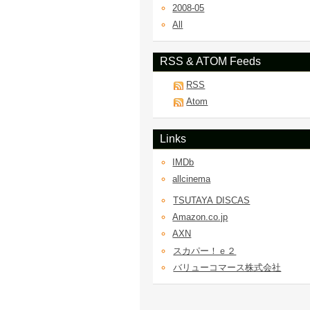
2008-05
All
RSS & ATOM Feeds
RSS
Atom
Links
IMDb
allcinema
TSUTAYA DISCAS
Amazon.co.jp
AXN
スカパー！ｅ２
バリューコマース株式会社