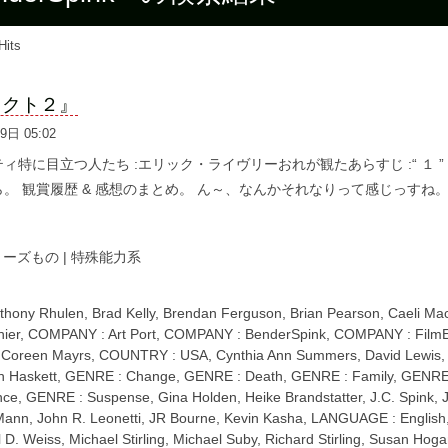
Hits
ェクト２』
 9日 05:02
ィ特に目立つ人たち :エリック・ライヴリーおれが観たあらすじ :“ １ ” の
ら。 観賞履歴 & 感想のまとめ。 ん～、なんかそれなりって感じっすね。.
リーズもの
|
特殊能力系
thony Rhulen
,
Brad Kelly
,
Brendan Ferguson
,
Brian Pearson
,
Caeli Ma
hier
,
COMPANY : Art Port
,
COMPANY : BenderSpink
,
COMPANY : Film
,
Coreen Mayrs
,
COUNTRY : USA
,
Cynthia Ann Summers
,
David Lewis
n Haskett
,
GENRE : Change
,
GENRE : Death
,
GENRE : Family
,
GENRE 
nce
,
GENRE : Suspense
,
Gina Holden
,
Heike Brandstatter
,
J.C. Spink
,
Mann
,
John R. Leonetti
,
JR Bourne
,
Kevin Kasha
,
LANGUAGE : English
l D. Weiss
,
Michael Stirling
,
Michael Suby
,
Richard Stirling
,
Susan Hoga