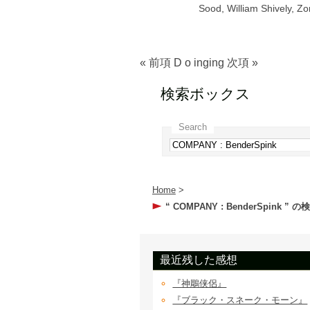
Sood
,
William Shively
,
Zo
« 前項
D
o
ing
ing
次項 »
検索ボックス
Search
Home
>
“ COMPANY : BenderSpink ” 
最近残した感想
『神鵰侠侶』
『ブラック・スネーク・モーン』