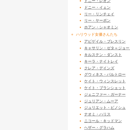
トニー・レオン
ドニー・イェン
リー・リンチェイ
リー・ヤーポン
ホアン・シャオミン
ハリウッド女優さんたち
アビゲイル・ブレスリン
キャサリン・ゼタ＝ジョー
キルステン・ダンスト
キーラ・ナイトレイ
クレア・デインズ
グウィネス・パルトロー
ケイト・ウィンスレット
ケイト・ブランシェット
ジェニファー・ガーナー
ジュリアン・ムーア
ジュリエット・ビノシュ
ナオミ・ハリス
ニコール・キッドマン
ヘザー・グラハム