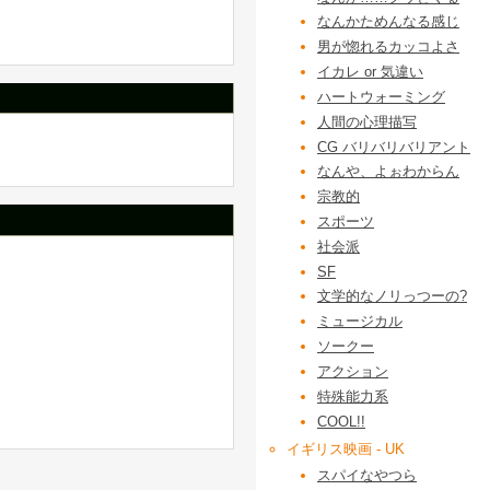
なんかためんなる感じ
男が惚れるカッコよさ
イカレ or 気違い
ハートウォーミング
人間の心理描写
CG バリバリバリアント
なんや、よぉわからん
宗教的
スポーツ
社会派
SF
文学的なノリっつーの?
ミュージカル
ソークー
アクション
特殊能力系
COOL!!
イギリス映画 - UK
スパイなやつら