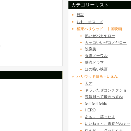
カテゴリーリスト
日誌
おれ、オスゝメ
極東ハリウッド - 中国映画
熱いぜバカヤロー
カッコいいぜコノヤロー
』
映像美
香港ノーワル
華流ドラマ
ほの暗い映画
ハリウッド映画 - U.S.A.
天才
ヤラレたぜコンチクショー
諜報員って最高っすね
Girl Girl GIrls
HERO
あぁ～、笑ったよ
いいねぇ～、青春だねぇ～
なんか……グッとくる