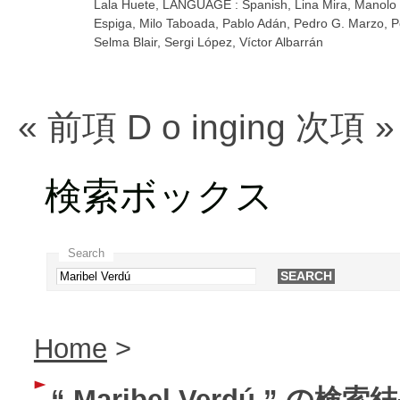
Lala Huete
,
LANGUAGE : Spanish
,
Lina Mira
,
Manolo 
Espiga
,
Milo Taboada
,
Pablo Adán
,
Pedro G. Marzo
,
P
Selma Blair
,
Sergi López
,
Víctor Albarrán
« 前項
D
o
ing
ing
次項 »
検索ボックス
Search
Home
>
“ Maribel Verdú ” の検索