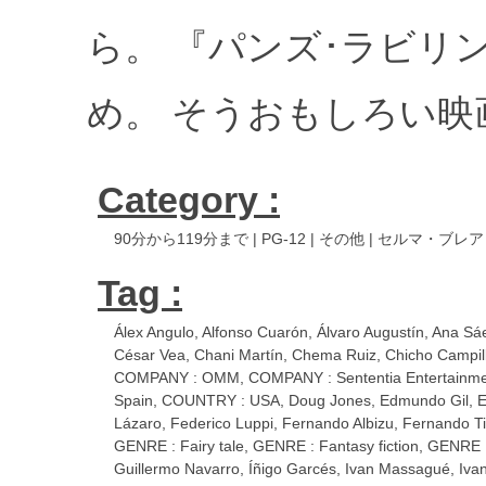
ら。 『パンズ･ラビリン
め。 そうおもしろい映画
Category :
90分から119分まで
|
PG-12
|
その他
|
セルマ・ブレア
Tag :
Álex Angulo
,
Alfonso Cuarón
,
Álvaro Augustín
,
Ana Sá
César Vea
,
Chani Martín
,
Chema Ruiz
,
Chicho Campil
COMPANY : OMM
,
COMPANY : Sententia Entertainm
Spain
,
COUNTRY : USA
,
Doug Jones
,
Edmundo Gil
,
E
Lázaro
,
Federico Luppi
,
Fernando Albizu
,
Fernando Ti
GENRE : Fairy tale
,
GENRE : Fantasy fiction
,
GENRE :
Guillermo Navarro
,
Íñigo Garcés
,
Ivan Massagué
,
Iva