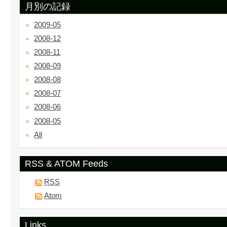
月別の記録
2009-05
2008-12
2008-11
2008-09
2008-08
2008-07
2008-06
2008-05
All
RSS & ATOM Feeds
RSS
Atom
Links