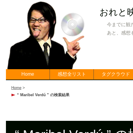
おれと
今までに観
あと、感想
Home
感想全リスト
タグクラウド
Home
>
“ Maribel Verdú ” の検索結果