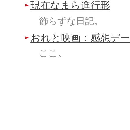
現在なまら進行形
飾らずな日記。
おれと映画：感想デ
ここ。