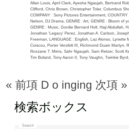
Allan Louis
,
April Clark
,
Ayesha Ngaujah
,
Bertrand Rob
Clifford
,
Chris Brown
,
Christopher Toler
,
Columbus Sho
COMPANY : Sony Pictures Entertainment
,
COUNTRY 
Nelson
,
DJ Drama
,
GENRE : Art
,
GENRE : Bloom of y
GENRE : Music
,
Gordie Bernard Holt
,
Haji Abdullah
,
H
Jonathan 'Legacy' Perez
,
Jonathan A. Carlson
,
Joseph
Freeman
,
LANGUAGE : English
,
Laz Alonso
,
Lynette 
Coiscou
,
Porter Versfelt III
,
Richmond Duain Martyn
,
R
Roxzane T. Mims
,
Sahr Ngaujah
,
Sam Retzer
,
Scott K
Tim Boland
,
Tony Aaron II
,
Tony Vaughn
,
Twinkie Byrd
« 前項
D
o
ing
ing
次項 »
検索ボックス
Search