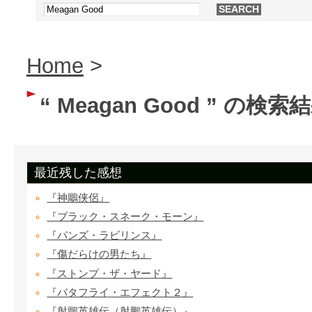
Home
>
“ Meagan Good ” の検索
最近残した感想
『神鵰侠侶』
『ブラック・スネーク・モーン』
『パンズ・ラビリンス』
『傷だらけの男たち』
『ストンプ・ザ・ヤード』
『バタフライ・エフェクト２』
『射鵰英雄伝（射鵬英雄伝）』