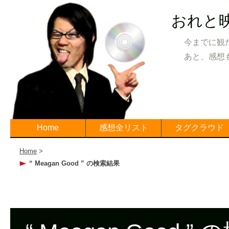
おれと
今までに観
あと、感想
Home
感想全リスト
タグクラウド
Home
>
“ Meagan Good ” の検索結果